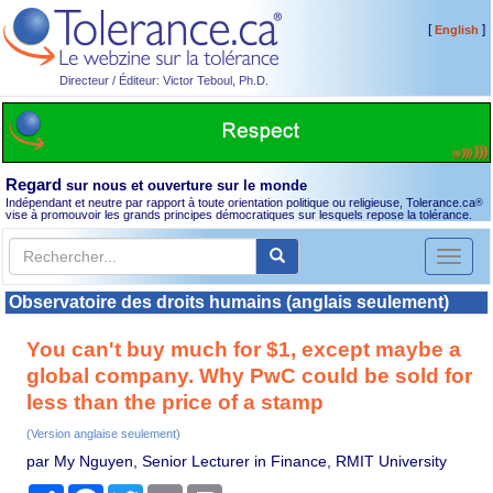
[
]
English
Directeur / Éditeur: Victor Teboul, Ph.D.
Regard
sur nous et ouverture sur le monde
Indépendant et neutre par rapport à toute orientation politique ou religieuse, Tolerance.ca
®
vise à promouvoir les grands principes démocratiques sur lesquels repose la tolérance.
Toggl
naviga
Observatoire des droits humains (anglais seulement)
You can't buy much for $1, except maybe a
global company. Why PwC could be sold for
less than the price of a stamp
(Version anglaise seulement)
par My Nguyen, Senior Lecturer in Finance, RMIT University
Partager
Facebook
Twitter
Email
Print