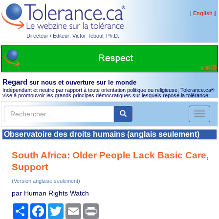
[
]
English
Directeur / Éditeur: Victor Teboul, Ph.D.
Regard
sur nous et ouverture sur le monde
Indépendant et neutre par rapport à toute orientation politique ou religieuse, Tolerance.ca
®
vise à promouvoir les grands principes démocratiques sur lesquels repose la tolérance.
Toggl
naviga
Observatoire des droits humains (anglais seulement)
South Africa: Older People Lack Basic Care,
Support
(Version anglaise seulement)
par Human Rights Watch
Partager
Facebook
Twitter
Email
Print