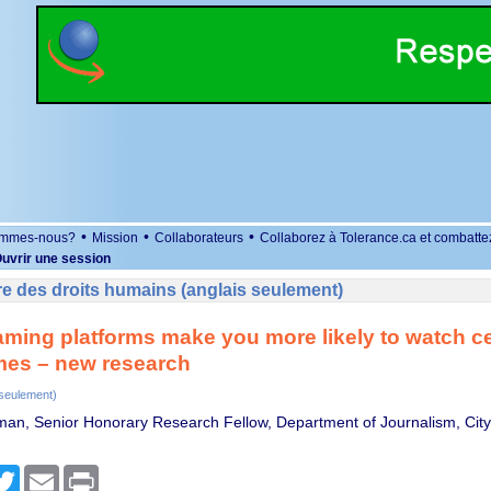
•
•
•
ommes-nous?
Mission
Collaborateurs
Collaborez à Tolerance.ca et combatte
uvrir une session
e des droits humains (anglais seulement)
ming platforms make you more likely to watch ce
es – new research
 seulement)
man, Senior Honorary Research Fellow, Department of Journalism, City,
r
cebook
Twitter
Email
Print