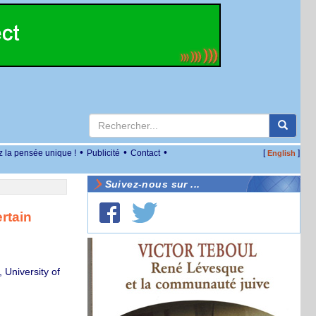
•
•
•
z la pensée unique !
Publicité
Contact
[
]
English
Suivez-nous sur ...
rtain
 University of