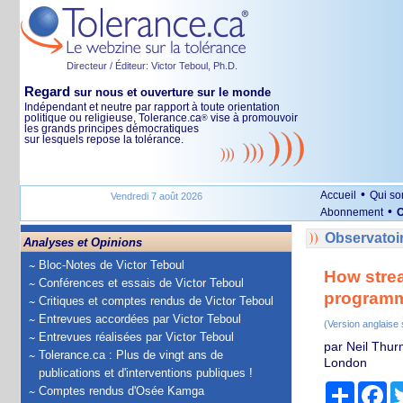
Directeur / Éditeur: Victor Teboul, Ph.D.
Regard
sur nous et ouverture sur le monde
Indépendant et neutre par rapport à toute orientation
politique ou religieuse, Tolerance.ca
vise à promouvoir
®
les grands principes démocratiques
sur lesquels repose la tolérance.
•
Accueil
Qui s
Vendredi 7 août 2026
•
Abonnement
O
Observatoir
Analyses et Opinions
Bloc-Notes de Victor Teboul
How strea
Conférences et essais de Victor Teboul
programm
Critiques et comptes rendus de Victor Teboul
Entrevues accordées par Victor Teboul
(Version anglaise
Entrevues réalisées par Victor Teboul
par Neil Thur
Tolerance.ca : Plus de vingt ans de
London
publications et d'interventions publiques !
Partage
Fa
Comptes rendus d'Osée Kamga