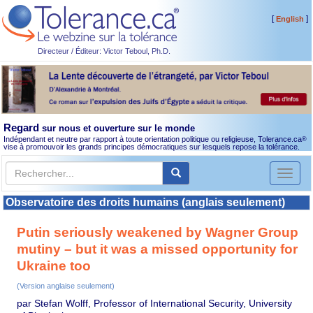
[
]
English
Directeur / Éditeur: Victor Teboul, Ph.D.
Regard
sur nous et ouverture sur le monde
Indépendant et neutre par rapport à toute orientation politique ou religieuse, Tolerance.ca
®
vise à promouvoir les grands principes démocratiques sur lesquels repose la tolérance.
Toggl
naviga
Observatoire des droits humains (anglais seulement)
Putin seriously weakened by Wagner Group
mutiny – but it was a missed opportunity for
Ukraine too
(Version anglaise seulement)
par Stefan Wolff, Professor of International Security, University