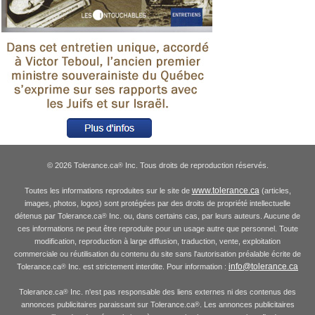
© 2026 Tolerance.ca
Inc. Tous droits de reproduction réservés.
®
www.tolerance.ca
Toutes les informations reproduites sur le site de
(articles,
images, photos, logos) sont protégées par des droits de propriété intellectuelle
détenus par Tolerance.ca
Inc. ou, dans certains cas, par leurs auteurs. Aucune de
®
ces informations ne peut être reproduite pour un usage autre que personnel. Toute
modification, reproduction à large diffusion, traduction, vente, exploitation
commerciale ou réutilisation du contenu du site sans l'autorisation préalable écrite de
info@tolerance.ca
Tolerance.ca
Inc. est strictement interdite. Pour information :
®
Tolerance.ca
Inc. n'est pas responsable des liens externes ni des contenus des
®
annonces publicitaires paraissant sur Tolerance.ca
. Les annonces publicitaires
®