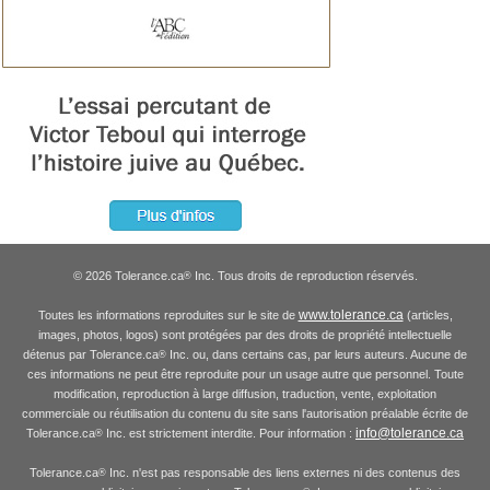
© 2026 Tolerance.ca
Inc. Tous droits de reproduction réservés.
®
www.tolerance.ca
Toutes les informations reproduites sur le site de
(articles,
images, photos, logos) sont protégées par des droits de propriété intellectuelle
détenus par Tolerance.ca
Inc. ou, dans certains cas, par leurs auteurs. Aucune de
®
ces informations ne peut être reproduite pour un usage autre que personnel. Toute
modification, reproduction à large diffusion, traduction, vente, exploitation
commerciale ou réutilisation du contenu du site sans l'autorisation préalable écrite de
info@tolerance.ca
Tolerance.ca
Inc. est strictement interdite. Pour information :
®
Tolerance.ca
Inc. n'est pas responsable des liens externes ni des contenus des
®