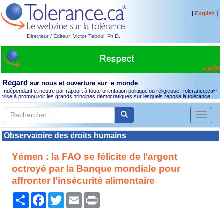
[
]
English
Directeur / Éditeur: Victor Teboul, Ph.D.
Regard
sur nous et ouverture sur le monde
Indépendant et neutre par rapport à toute orientation politique ou religieuse, Tolerance.ca
®
vise à promouvoir les grands principes démocratiques sur lesquels repose la tolérance.
Toggl
naviga
Observatoire des droits humains
Yémen : la FAO se félicite de l'argent
octroyé par la Banque mondiale pour
affronter l’insécurité alimentaire
Partager
Facebook
Twitter
Email
Print