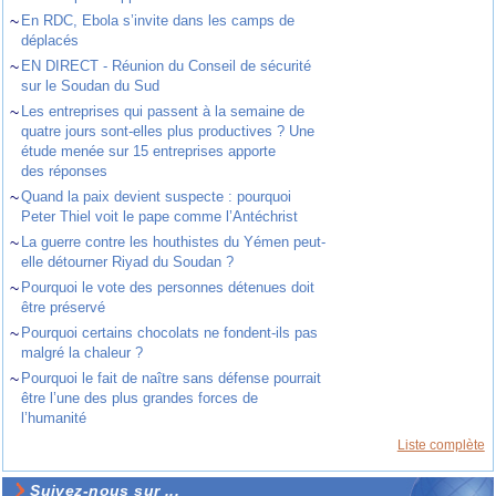
~
En RDC, Ebola s’invite dans les camps de
déplacés
~
EN DIRECT - Réunion du Conseil de sécurité
sur le Soudan du Sud
~
Les entreprises qui passent à la semaine de
quatre jours sont-elles plus productives ? Une
étude menée sur 15 entreprises apporte
des réponses
~
Quand la paix devient suspecte : pourquoi
Peter Thiel voit le pape comme l’Antéchrist
~
La guerre contre les houthistes du Yémen peut-
elle détourner Riyad du Soudan ?
~
Pourquoi le vote des personnes détenues doit
être préservé
~
Pourquoi certains chocolats ne fondent-ils pas
malgré la chaleur ?
~
Pourquoi le fait de naître sans défense pourrait
être l’une des plus grandes forces de
l’humanité
Liste complète
Suivez-nous sur ...