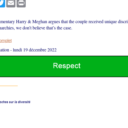
r
cebook
Twitter
Email
Print
umentary Harry & Meghan argues that the couple received unique discri
archies, we don’t believe that’s the case.
complet
ation
-
lundi 19 décembre 2022