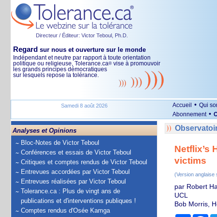
Directeur / Éditeur: Victor Teboul, Ph.D.
Regard
sur nous et ouverture sur le monde
Indépendant et neutre par rapport à toute orientation
politique ou religieuse, Tolerance.ca
vise à promouvoir
®
les grands principes démocratiques
sur lesquels repose la tolérance.
•
Accueil
Qui s
Samedi 8 août 2026
•
Abonnement
O
Observatoir
Analyses et Opinions
Bloc-Notes de Victor Teboul
Netflix’s
Conférences et essais de Victor Teboul
victims
Critiques et comptes rendus de Victor Teboul
Entrevues accordées par Victor Teboul
(Version anglaise
Entrevues réalisées par Victor Teboul
par Robert Haz
Tolerance.ca : Plus de vingt ans de
UCL
publications et d'interventions publiques !
Bob Morris, H
Comptes rendus d'Osée Kamga