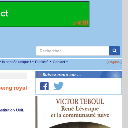
•
•
•
z la pensée unique !
Publicité
Contact
[
]
English
Suivez-nous sur ...
being royal
titution Unit,