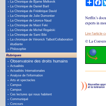
Partage
Fa
La Chronique de Bjarne Melkevik
La Chronique de Daniel Baril
La Chronique de Frédérique David
La Chronique de Julie Dumontier
Netflix’s doc
La Chronique de Léonce Naud
experts in mon
La Chronique de Masri Feki
La Chronique de Michel Rogalski
Lire l'article 
La Chronique de Sami Bibi
La chronique de Véronick Talbot/Collaboration
© La Convers
étudiante
Philosophie
Rubriques
Observatoire des droits humains
Actualités
Actualités Internationales
Analyse de l'information
Arts et spectacles
Campus
Campus
Ces lectures qui nous habitent
Communiqué
Concours