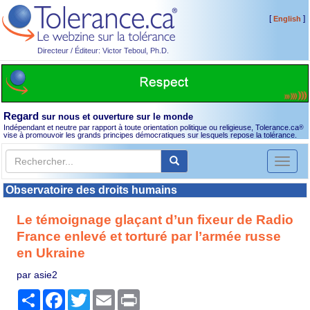
[
]
English
Directeur / Éditeur: Victor Teboul, Ph.D.
Regard
sur nous et ouverture sur le monde
Indépendant et neutre par rapport à toute orientation politique ou religieuse, Tolerance.ca
®
vise à promouvoir les grands principes démocratiques sur lesquels repose la tolérance.
Toggl
naviga
Observatoire des droits humains
Le témoignage glaçant d’un fixeur de Radio
France enlevé et torturé par l’armée russe
en Ukraine
par asie2
Partager
Facebook
Twitter
Email
Print