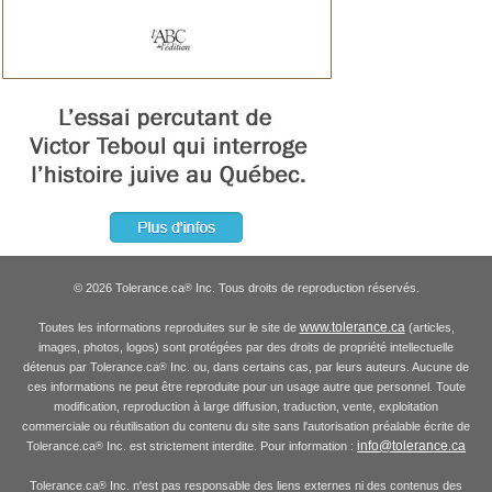
© 2026 Tolerance.ca
Inc. Tous droits de reproduction réservés.
®
www.tolerance.ca
Toutes les informations reproduites sur le site de
(articles,
images, photos, logos) sont protégées par des droits de propriété intellectuelle
détenus par Tolerance.ca
Inc. ou, dans certains cas, par leurs auteurs. Aucune de
®
ces informations ne peut être reproduite pour un usage autre que personnel. Toute
modification, reproduction à large diffusion, traduction, vente, exploitation
commerciale ou réutilisation du contenu du site sans l'autorisation préalable écrite de
info@tolerance.ca
Tolerance.ca
Inc. est strictement interdite. Pour information :
®
Tolerance.ca
Inc. n'est pas responsable des liens externes ni des contenus des
®