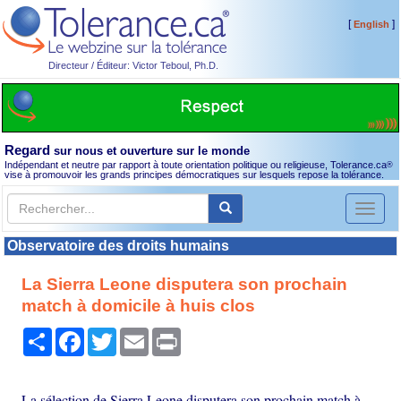
[
]
English
Directeur / Éditeur: Victor Teboul, Ph.D.
Regard
sur nous et ouverture sur le monde
Indépendant et neutre par rapport à toute orientation politique ou religieuse, Tolerance.ca
®
vise à promouvoir les grands principes démocratiques sur lesquels repose la tolérance.
Toggl
naviga
Observatoire des droits humains
La Sierra Leone disputera son prochain
match à domicile à huis clos
Partager
Facebook
Twitter
Email
Print
La sélection de Sierra Leone disputera son prochain match à