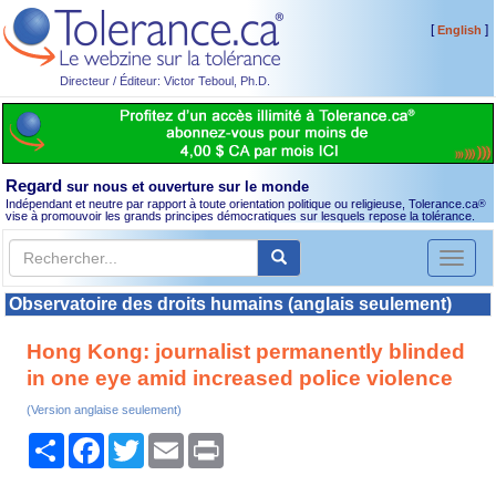
[
]
English
Directeur / Éditeur: Victor Teboul, Ph.D.
Regard
sur nous et ouverture sur le monde
Indépendant et neutre par rapport à toute orientation politique ou religieuse, Tolerance.ca
®
vise à promouvoir les grands principes démocratiques sur lesquels repose la tolérance.
Toggl
naviga
Observatoire des droits humains (anglais seulement)
Hong Kong: journalist permanently blinded
in one eye amid increased police violence
(Version anglaise seulement)
Partager
Facebook
Twitter
Email
Print