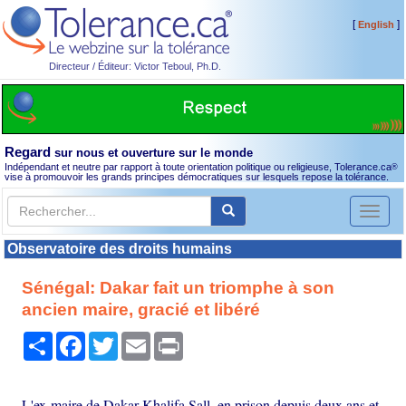
[
]
English
Directeur / Éditeur: Victor Teboul, Ph.D.
Regard
sur nous et ouverture sur le monde
Indépendant et neutre par rapport à toute orientation politique ou religieuse, Tolerance.ca
®
vise à promouvoir les grands principes démocratiques sur lesquels repose la tolérance.
Toggl
naviga
Observatoire des droits humains
Sénégal: Dakar fait un triomphe à son
ancien maire, gracié et libéré
Partager
Facebook
Twitter
Email
Print
L'ex-maire de Dakar Khalifa Sall, en prison depuis deux ans et