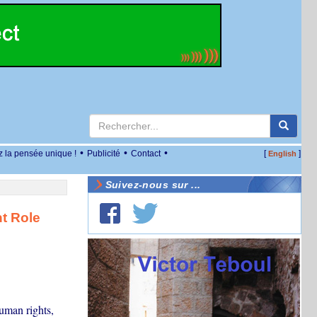
•
•
•
z la pensée unique !
Publicité
Contact
[
]
English
Suivez-nous sur ...
t Role
uman rights,