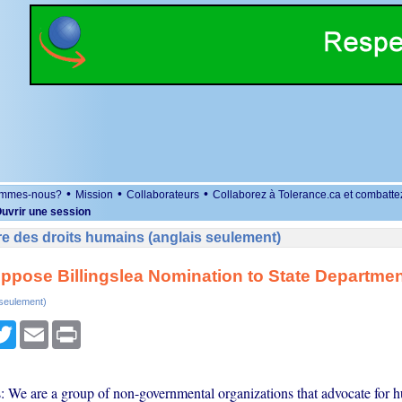
•
•
•
ommes-nous?
Mission
Collaborateurs
Collaborez à Tolerance.ca et combatte
uvrir une session
e des droits humains (anglais seulement)
pose Billingslea Nomination to State Departmen
 seulement)
r
cebook
Twitter
Email
Print
: We are a group of non-governmental organizations that advocate for h