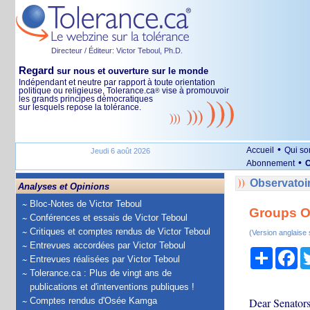
Directeur / Éditeur: Victor Teboul, Ph.D.
Regard
sur nous et ouverture sur le monde
Indépendant et neutre par rapport à toute orientation
politique ou religieuse, Tolerance.ca
vise à promouvoir
®
les grands principes démocratiques
sur lesquels repose la tolérance.
•
Accueil
Qui s
Jeudi 6 août 2026
•
Abonnement
O
Observatoir
Analyses et Opinions
Bloc-Notes de Victor Teboul
Groups Op
Conférences et essais de Victor Teboul
Critiques et comptes rendus de Victor Teboul
(Version anglaise
Entrevues accordées par Victor Teboul
Partage
Fa
Entrevues réalisées par Victor Teboul
Tolerance.ca : Plus de vingt ans de
publications et d'interventions publiques !
Comptes rendus d'Osée Kamga
Dear Senators