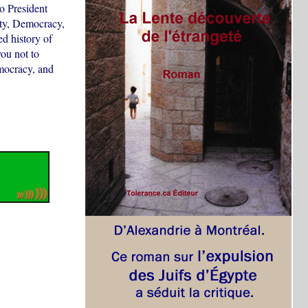
to President
ity, Democracy,
d history of
you not to
mocracy, and