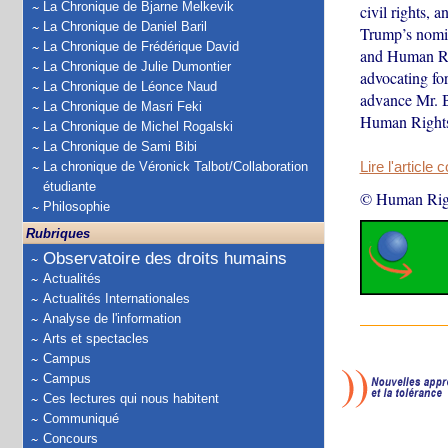
La Chronique de Bjarne Melkevik
civil rights, 
La Chronique de Daniel Baril
Trump’s nomin
La Chronique de Frédérique David
and Human Rig
La Chronique de Julie Dumontier
advocating for
La Chronique de Léonce Naud
advance Mr. B
La Chronique de Masri Feki
Human Rights
La Chronique de Michel Rogalski
La Chronique de Sami Bibi
La chronique de Véronick Talbot/Collaboration
Lire l'article 
étudiante
© Human Rig
Philosophie
Rubriques
Observatoire des droits humains
Actualités
Actualités Internationales
Analyse de l'information
Arts et spectacles
Campus
Campus
Ces lectures qui nous habitent
Communiqué
Concours