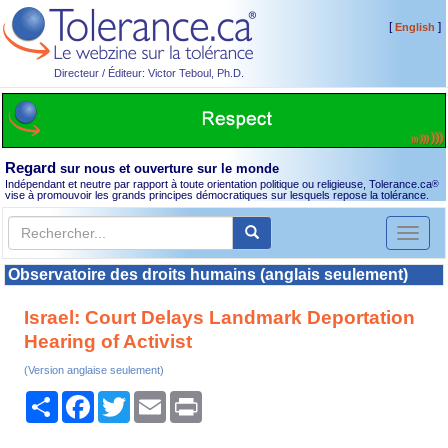
[
]
English
Directeur / Éditeur: Victor Teboul, Ph.D.
Regard
sur nous et ouverture sur le monde
Indépendant et neutre par rapport à toute orientation politique ou religieuse, Tolerance.ca
®
vise à promouvoir les grands principes démocratiques sur lesquels repose la tolérance.
Toggl
naviga
Observatoire des droits humains (anglais seulement)
Israel: Court Delays Landmark Deportation
Hearing of Activist
(Version anglaise seulement)
Partager
Facebook
Twitter
Email
Print