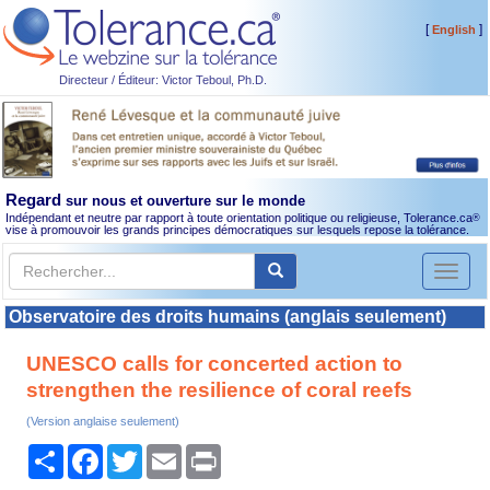
[
]
English
Directeur / Éditeur: Victor Teboul, Ph.D.
Regard
sur nous et ouverture sur le monde
Indépendant et neutre par rapport à toute orientation politique ou religieuse, Tolerance.ca
®
vise à promouvoir les grands principes démocratiques sur lesquels repose la tolérance.
Toggl
naviga
Observatoire des droits humains (anglais seulement)
UNESCO calls for concerted action to
strengthen the resilience of coral reefs
(Version anglaise seulement)
Partager
Facebook
Twitter
Email
Print