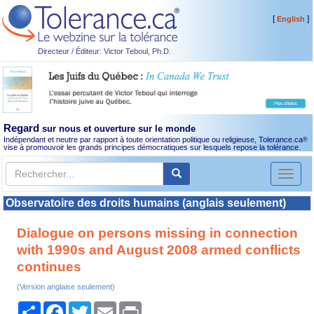
[
]
English
Directeur / Éditeur: Victor Teboul, Ph.D.
Regard
sur nous et ouverture sur le monde
Indépendant et neutre par rapport à toute orientation politique ou religieuse, Tolerance.ca
®
vise à promouvoir les grands principes démocratiques sur lesquels repose la tolérance.
Toggl
naviga
Observatoire des droits humains (anglais seulement)
Dialogue on persons missing in connection
with 1990s and August 2008 armed conflicts
continues
(Version anglaise seulement)
Partager
Facebook
Twitter
Email
Print