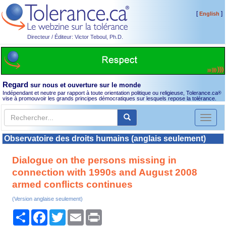
[
]
English
Directeur / Éditeur: Victor Teboul, Ph.D.
Regard
sur nous et ouverture sur le monde
Indépendant et neutre par rapport à toute orientation politique ou religieuse, Tolerance.ca
®
vise à promouvoir les grands principes démocratiques sur lesquels repose la tolérance.
Toggl
naviga
Observatoire des droits humains (anglais seulement)
Dialogue on the persons missing in
connection with 1990s and August 2008
armed conflicts continues
(Version anglaise seulement)
Partager
Facebook
Twitter
Email
Print