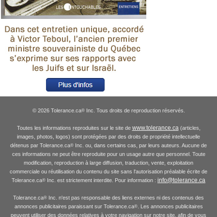
© 2026 Tolerance.ca
Inc. Tous droits de reproduction réservés.
®
www.tolerance.ca
Toutes les informations reproduites sur le site de
(articles,
images, photos, logos) sont protégées par des droits de propriété intellectuelle
détenus par Tolerance.ca
Inc. ou, dans certains cas, par leurs auteurs. Aucune de
®
ces informations ne peut être reproduite pour un usage autre que personnel. Toute
modification, reproduction à large diffusion, traduction, vente, exploitation
commerciale ou réutilisation du contenu du site sans l'autorisation préalable écrite de
info@tolerance.ca
Tolerance.ca
Inc. est strictement interdite. Pour information :
®
Tolerance.ca
Inc. n'est pas responsable des liens externes ni des contenus des
®
annonces publicitaires paraissant sur Tolerance.ca
. Les annonces publicitaires
®
peuvent utiliser des données relatives à votre navigation sur notre site, afin de vous