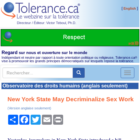
[
]
English
Directeur / Éditeur: Victor Teboul, Ph.D.
Regard
sur nous et ouverture sur le monde
Indépendant et neutre par rapport à toute orientation politique ou religieuse, Tolerance.ca
®
vise à promouvoir les grands principes démocratiques sur lesquels repose la tolérance.
Toggl
naviga
Observatoire des droits humains (anglais seulement)
New York State May Decriminalize Sex Work
(Version anglaise seulement)
Partager
Facebook
Twitter
Email
Print
Yesterday, lawmakers in New York State introduced a bill