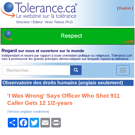
[
]
English
Directeur / Éditeur: Victor Teboul, Ph.D.
Regard
sur nous et ouverture sur le monde
Indépendant et neutre par rapport à toute orientation politique ou religieuse, Tolerance.ca
®
vise à promouvoir les grands principes démocratiques sur lesquels repose la tolérance.
Toggl
naviga
Observatoire des droits humains (anglais seulement)
'I Was Wrong' Says Officer Who Shot 911
Caller Gets 12 1/2-years
(Version anglaise seulement)
Partager
Facebook
Twitter
Email
Print