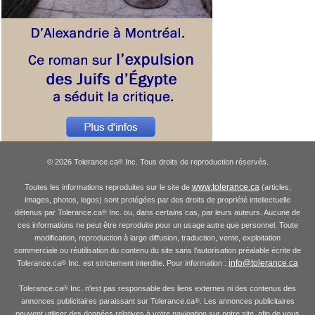
© 2026 Tolerance.ca
Inc. Tous droits de reproduction réservés.
®
www.tolerance.ca
Toutes les informations reproduites sur le site de
(articles,
images, photos, logos) sont protégées par des droits de propriété intellectuelle
détenus par Tolerance.ca
Inc. ou, dans certains cas, par leurs auteurs. Aucune de
®
ces informations ne peut être reproduite pour un usage autre que personnel. Toute
modification, reproduction à large diffusion, traduction, vente, exploitation
commerciale ou réutilisation du contenu du site sans l'autorisation préalable écrite de
info@tolerance.ca
Tolerance.ca
Inc. est strictement interdite. Pour information :
®
Tolerance.ca
Inc. n'est pas responsable des liens externes ni des contenus des
®
annonces publicitaires paraissant sur Tolerance.ca
. Les annonces publicitaires
®
peuvent utiliser des données relatives à votre navigation sur notre site, afin de vous