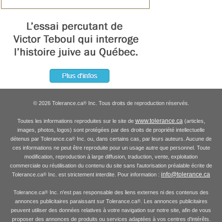
© 2026 Tolerance.ca
Inc. Tous droits de reproduction réservés.
®
www.tolerance.ca
Toutes les informations reproduites sur le site de
(articles,
images, photos, logos) sont protégées par des droits de propriété intellectuelle
détenus par Tolerance.ca
Inc. ou, dans certains cas, par leurs auteurs. Aucune de
®
ces informations ne peut être reproduite pour un usage autre que personnel. Toute
modification, reproduction à large diffusion, traduction, vente, exploitation
commerciale ou réutilisation du contenu du site sans l'autorisation préalable écrite de
info@tolerance.ca
Tolerance.ca
Inc. est strictement interdite. Pour information :
®
Tolerance.ca
Inc. n'est pas responsable des liens externes ni des contenus des
®
annonces publicitaires paraissant sur Tolerance.ca
. Les annonces publicitaires
®
peuvent utiliser des données relatives à votre navigation sur notre site, afin de vous
proposer des annonces de produits ou services adaptées à vos centres d'intérêts.