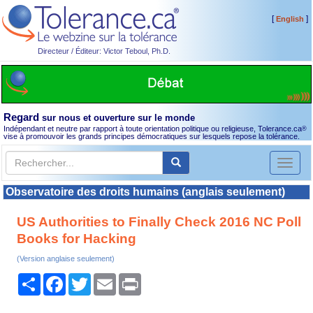
[
]
English
Directeur / Éditeur: Victor Teboul, Ph.D.
Regard
sur nous et ouverture sur le monde
Indépendant et neutre par rapport à toute orientation politique ou religieuse, Tolerance.ca
®
vise à promouvoir les grands principes démocratiques sur lesquels repose la tolérance.
Toggl
naviga
Observatoire des droits humains (anglais seulement)
US Authorities to Finally Check 2016 NC Poll
Books for Hacking
(Version anglaise seulement)
Partager
Facebook
Twitter
Email
Print