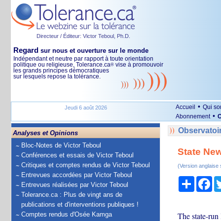
Directeur / Éditeur: Victor Teboul, Ph.D.
Regard
sur nous et ouverture sur le monde
Indépendant et neutre par rapport à toute orientation
politique ou religieuse, Tolerance.ca
vise à promouvoir
®
les grands principes démocratiques
sur lesquels repose la tolérance.
•
Accueil
Qui s
Jeudi 6 août 2026
•
Abonnement
O
Observatoir
Analyses et Opinions
Bloc-Notes de Victor Teboul
State New
Conférences et essais de Victor Teboul
Critiques et comptes rendus de Victor Teboul
(Version anglaise
Entrevues accordées par Victor Teboul
Partage
Fa
Entrevues réalisées par Victor Teboul
Tolerance.ca : Plus de vingt ans de
publications et d'interventions publiques !
Comptes rendus d'Osée Kamga
The state-run 