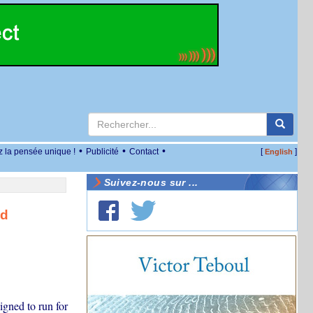
•
•
•
z la pensée unique !
Publicité
Contact
[
]
English
Suivez-nous sur ...
ed
igned to run for