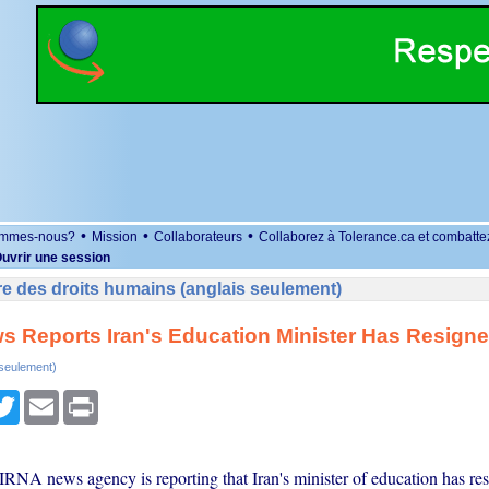
•
•
•
ommes-nous?
Mission
Collaborateurs
Collaborez à Tolerance.ca et combatte
uvrir une session
e des droits humains (anglais seulement)
s Reports Iran's Education Minister Has Resign
 seulement)
r
cebook
Twitter
Email
Print
IRNA news agency is reporting that Iran's minister of education has res