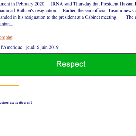
liament in February 2020. IRNA said Thursday that President Hassan
mmad Bathaei's resignation. Earlier, the semiofficial Tasnim news 
handed in his resignation to the president at a Cabinet meeting. The r
anian...
complet
 l'Amérique
-
jeudi 6 juin 2019