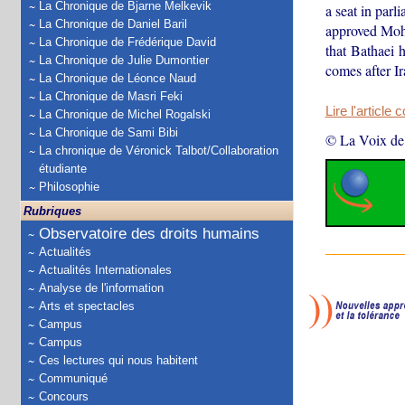
La Chronique de Bjarne Melkevik
a seat in par
La Chronique de Daniel Baril
approved Moha
La Chronique de Frédérique David
that Bathaei 
La Chronique de Julie Dumontier
comes after Ir
La Chronique de Léonce Naud
La Chronique de Masri Feki
Lire l'article 
La Chronique de Michel Rogalski
La Chronique de Sami Bibi
© La Voix de
La chronique de Véronick Talbot/Collaboration
étudiante
Philosophie
Rubriques
Observatoire des droits humains
Actualités
Actualités Internationales
Analyse de l'information
Arts et spectacles
Campus
Campus
Ces lectures qui nous habitent
Communiqué
Concours