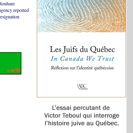
 Rouhani
agency reported
esignation