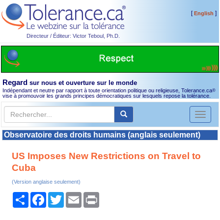
[
]
English
Directeur / Éditeur: Victor Teboul, Ph.D.
Regard
sur nous et ouverture sur le monde
Indépendant et neutre par rapport à toute orientation politique ou religieuse, Tolerance.ca
®
vise à promouvoir les grands principes démocratiques sur lesquels repose la tolérance.
Toggl
naviga
Observatoire des droits humains (anglais seulement)
US Imposes New Restrictions on Travel to
Cuba
(Version anglaise seulement)
Partager
Facebook
Twitter
Email
Print