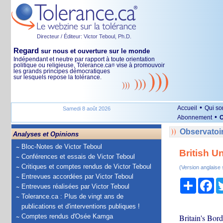
Directeur / Éditeur: Victor Teboul, Ph.D.
Regard
sur nous et ouverture sur le monde
Indépendant et neutre par rapport à toute orientation
politique ou religieuse, Tolerance.ca
vise à promouvoir
®
les grands principes démocratiques
sur lesquels repose la tolérance.
•
Accueil
Qui s
Samedi 8 août 2026
•
Abonnement
O
Observatoir
Analyses et Opinions
Bloc-Notes de Victor Teboul
British U
Conférences et essais de Victor Teboul
Critiques et comptes rendus de Victor Teboul
(Version anglaise
Entrevues accordées par Victor Teboul
Partage
Fa
Entrevues réalisées par Victor Teboul
Tolerance.ca : Plus de vingt ans de
publications et d'interventions publiques !
Comptes rendus d'Osée Kamga
Britain's Bord