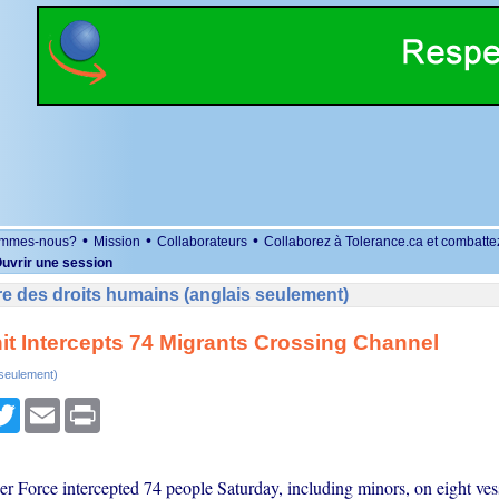
•
•
•
ommes-nous?
Mission
Collaborateurs
Collaborez à Tolerance.ca et combatte
uvrir une session
e des droits humains (anglais seulement)
nit Intercepts 74 Migrants Crossing Channel
 seulement)
r
cebook
Twitter
Email
Print
er Force intercepted 74 people Saturday, including minors, on eight vess