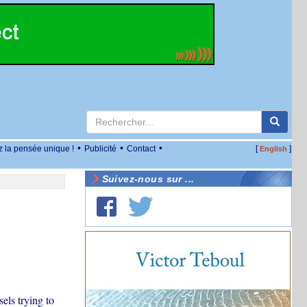
•
•
•
z la pensée unique !
Publicité
Contact
[
]
English
Suivez-nous sur ...
els trying to