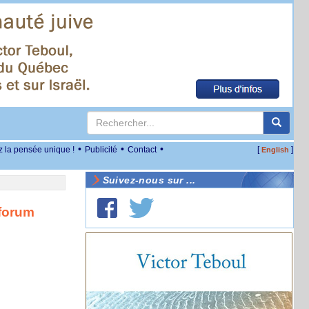
•
•
•
z la pensée unique !
Publicité
Contact
[
]
English
Suivez-nous sur ...
 forum