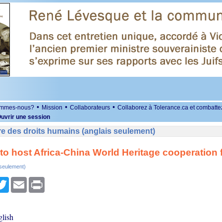
•
•
•
ommes-nous?
Mission
Collaborateurs
Collaborez à Tolerance.ca et combatte
uvrir une session
e des droits humains (anglais seulement)
 host Africa-China World Heritage cooperation
 seulement)
r
cebook
Twitter
Email
Print
lish