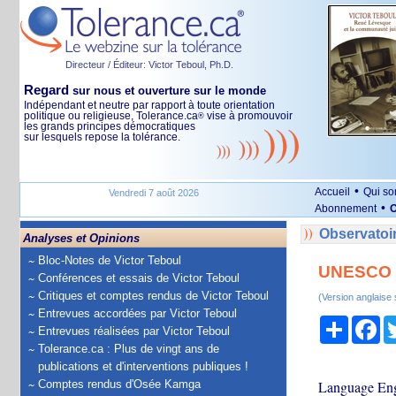
Directeur / Éditeur: Victor Teboul, Ph.D.
Regard
sur nous et ouverture sur le monde
Indépendant et neutre par rapport à toute orientation
politique ou religieuse, Tolerance.ca
vise à promouvoir
®
les grands principes démocratiques
sur lesquels repose la tolérance.
•
Accueil
Qui s
Vendredi 7 août 2026
•
Abonnement
O
Observatoir
Analyses et Opinions
Bloc-Notes de Victor Teboul
UNESCO to
Conférences et essais de Victor Teboul
Critiques et comptes rendus de Victor Teboul
(Version anglaise
Entrevues accordées par Victor Teboul
Partage
Fa
Entrevues réalisées par Victor Teboul
Tolerance.ca : Plus de vingt ans de
publications et d'interventions publiques !
Comptes rendus d'Osée Kamga
Language Eng