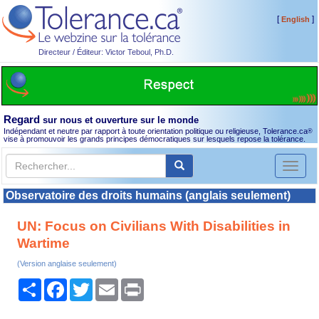
[
]
English
Directeur / Éditeur: Victor Teboul, Ph.D.
Regard
sur nous et ouverture sur le monde
Indépendant et neutre par rapport à toute orientation politique ou religieuse, Tolerance.ca
®
vise à promouvoir les grands principes démocratiques sur lesquels repose la tolérance.
Toggl
naviga
Observatoire des droits humains (anglais seulement)
UN: Focus on Civilians With Disabilities in
Wartime
(Version anglaise seulement)
Partager
Facebook
Twitter
Email
Print