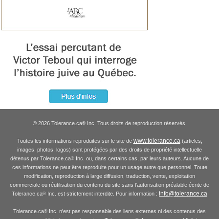
© 2026 Tolerance.ca
Inc. Tous droits de reproduction réservés.
®
www.tolerance.ca
Toutes les informations reproduites sur le site de
(articles,
images, photos, logos) sont protégées par des droits de propriété intellectuelle
détenus par Tolerance.ca
Inc. ou, dans certains cas, par leurs auteurs. Aucune de
®
ces informations ne peut être reproduite pour un usage autre que personnel. Toute
modification, reproduction à large diffusion, traduction, vente, exploitation
commerciale ou réutilisation du contenu du site sans l'autorisation préalable écrite de
info@tolerance.ca
Tolerance.ca
Inc. est strictement interdite. Pour information :
®
Tolerance.ca
Inc. n'est pas responsable des liens externes ni des contenus des
®