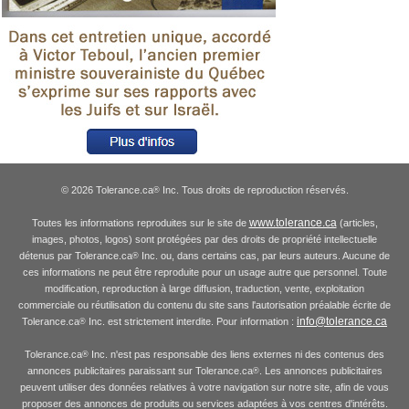
© 2026 Tolerance.ca
Inc. Tous droits de reproduction réservés.
®
www.tolerance.ca
Toutes les informations reproduites sur le site de
(articles,
images, photos, logos) sont protégées par des droits de propriété intellectuelle
détenus par Tolerance.ca
Inc. ou, dans certains cas, par leurs auteurs. Aucune de
®
ces informations ne peut être reproduite pour un usage autre que personnel. Toute
modification, reproduction à large diffusion, traduction, vente, exploitation
commerciale ou réutilisation du contenu du site sans l'autorisation préalable écrite de
info@tolerance.ca
Tolerance.ca
Inc. est strictement interdite. Pour information :
®
Tolerance.ca
Inc. n'est pas responsable des liens externes ni des contenus des
®
annonces publicitaires paraissant sur Tolerance.ca
. Les annonces publicitaires
®
peuvent utiliser des données relatives à votre navigation sur notre site, afin de vous
proposer des annonces de produits ou services adaptées à vos centres d'intérêts.