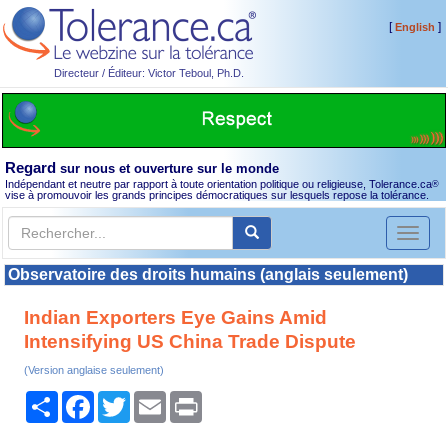
[
]
English
Directeur / Éditeur: Victor Teboul, Ph.D.
Regard
sur nous et ouverture sur le monde
Indépendant et neutre par rapport à toute orientation politique ou religieuse, Tolerance.ca
®
vise à promouvoir les grands principes démocratiques sur lesquels repose la tolérance.
Toggl
naviga
Observatoire des droits humains (anglais seulement)
Indian Exporters Eye Gains Amid
Intensifying US China Trade Dispute
(Version anglaise seulement)
Partager
Facebook
Twitter
Email
Print