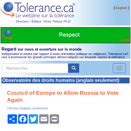
[
]
English
Directeur / Éditeur: Victor Teboul, Ph.D.
Regard
sur nous et ouverture sur le monde
Indépendant et neutre par rapport à toute orientation politique ou religieuse, Tolerance.ca
®
vise à promouvoir les grands principes démocratiques sur lesquels repose la tolérance.
Toggl
naviga
Observatoire des droits humains (anglais seulement)
Council of Europe to Allow Russia to Vote
Again
(Version anglaise seulement)
Partager
Facebook
Twitter
Email
Print