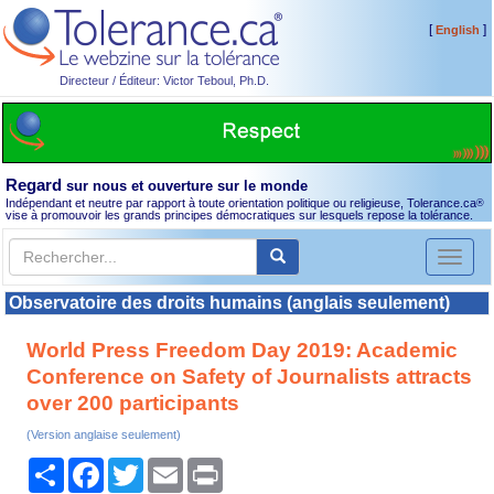
[
]
English
Directeur / Éditeur: Victor Teboul, Ph.D.
Regard
sur nous et ouverture sur le monde
Indépendant et neutre par rapport à toute orientation politique ou religieuse, Tolerance.ca
®
vise à promouvoir les grands principes démocratiques sur lesquels repose la tolérance.
Toggl
naviga
Observatoire des droits humains (anglais seulement)
World Press Freedom Day 2019: Academic
Conference on Safety of Journalists attracts
over 200 participants
(Version anglaise seulement)
Partager
Facebook
Twitter
Email
Print