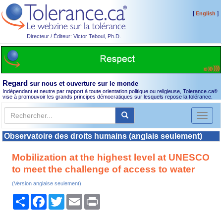
[
]
English
Directeur / Éditeur: Victor Teboul, Ph.D.
Regard
sur nous et ouverture sur le monde
Indépendant et neutre par rapport à toute orientation politique ou religieuse, Tolerance.ca
®
vise à promouvoir les grands principes démocratiques sur lesquels repose la tolérance.
Toggl
naviga
Observatoire des droits humains (anglais seulement)
Mobilization at the highest level at UNESCO
to meet the challenge of access to water
(Version anglaise seulement)
Partager
Facebook
Twitter
Email
Print