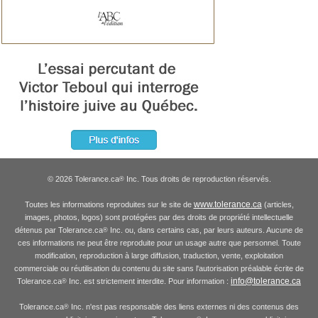
© 2026 Tolerance.ca
Inc. Tous droits de reproduction réservés.
®
www.tolerance.ca
Toutes les informations reproduites sur le site de
(articles,
images, photos, logos) sont protégées par des droits de propriété intellectuelle
détenus par Tolerance.ca
Inc. ou, dans certains cas, par leurs auteurs. Aucune de
®
ces informations ne peut être reproduite pour un usage autre que personnel. Toute
modification, reproduction à large diffusion, traduction, vente, exploitation
commerciale ou réutilisation du contenu du site sans l'autorisation préalable écrite de
info@tolerance.ca
Tolerance.ca
Inc. est strictement interdite. Pour information :
®
Tolerance.ca
Inc. n'est pas responsable des liens externes ni des contenus des
®