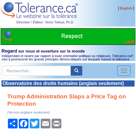
[
]
English
Directeur / Éditeur: Victor Teboul, Ph.D.
Regard
sur nous et ouverture sur le monde
Indépendant et neutre par rapport à toute orientation politique ou religieuse, Tolerance.ca
®
vise à promouvoir les grands principes démocratiques sur lesquels repose la tolérance.
Toggl
naviga
Observatoire des droits humains (anglais seulement)
Trump Administration Slaps a Price Tag on
Protection
(Version anglaise seulement)
Partager
Facebook
Twitter
Email
Print