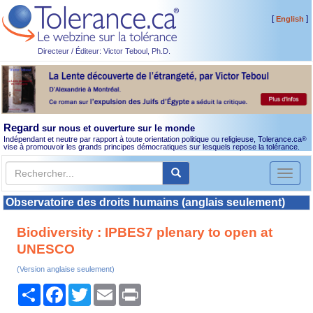
[
]
English
Directeur / Éditeur: Victor Teboul, Ph.D.
Regard
sur nous et ouverture sur le monde
Indépendant et neutre par rapport à toute orientation politique ou religieuse, Tolerance.ca
®
vise à promouvoir les grands principes démocratiques sur lesquels repose la tolérance.
Toggl
naviga
Observatoire des droits humains (anglais seulement)
Biodiversity : IPBES7 plenary to open at
UNESCO
(Version anglaise seulement)
Partager
Facebook
Twitter
Email
Print