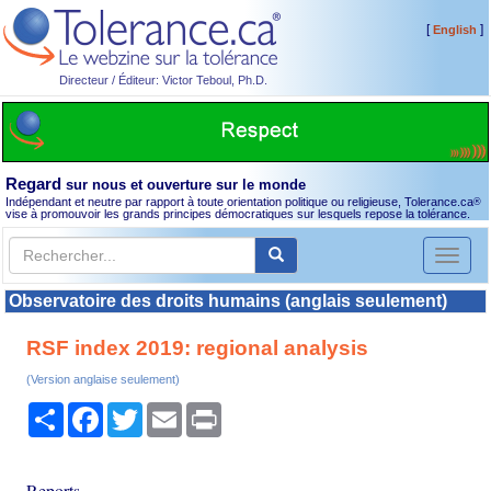
[
]
English
Directeur / Éditeur: Victor Teboul, Ph.D.
Regard
sur nous et ouverture sur le monde
Indépendant et neutre par rapport à toute orientation politique ou religieuse, Tolerance.ca
®
vise à promouvoir les grands principes démocratiques sur lesquels repose la tolérance.
Toggl
naviga
Observatoire des droits humains (anglais seulement)
RSF index 2019: regional analysis
(Version anglaise seulement)
Partager
Facebook
Twitter
Email
Print
Reports