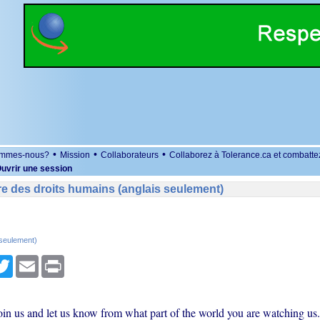
•
•
•
ommes-nous?
Mission
Collaborateurs
Collaborez à Tolerance.ca et combatte
uvrir une session
e des droits humains (anglais seulement)
 seulement)
r
cebook
Twitter
Email
Print
oin us and let us know from what part of the world you are watching us.