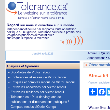
Directeur / Éditeur: Victor Teboul, Ph.D.
Regard
sur nous et ouverture sur le monde
Indépendant et neutre par rapport à toute orientation
politique ou religieuse, Tolerance.ca
vise à promouvoir
®
les grands principes démocratiques
sur lesquels repose la tolérance.
•
Accueil
Qui s
Jeudi 6 août 2026
•
Abonnement
O
Observatoir
Analyses et Opinions
Bloc-Notes de Victor Teboul
Africa 54
Conférences et essais de Victor Teboul
Critiques et comptes rendus de Victor Teboul
(Version anglaise
Entrevues accordées par Victor Teboul
Partage
Fa
Entrevues réalisées par Victor Teboul
Tolerance.ca : Plus de vingt ans de
publications et d'interventions publiques !
Comptes rendus d'Osée Kamga
We are live. J