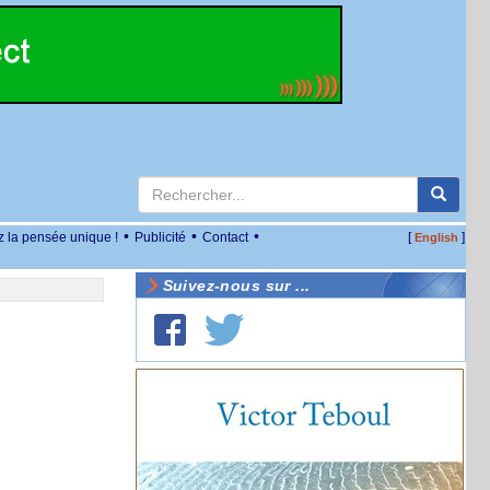
•
•
•
z la pensée unique !
Publicité
Contact
[
]
English
Suivez-nous sur ...