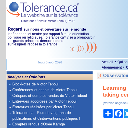
Directeur / Éditeur: Victor Teboul, Ph.D.
Regard
sur nous et ouverture sur le monde
Indépendant et neutre par rapport à toute orientation
politique ou religieuse, Tolerance.ca
vise à promouvoir
®
les grands principes démocratiques
sur lesquels repose la tolérance.
•
Accueil
Qui s
Jeudi 6 août 2026
•
Abonnement
O
Observatoir
Analyses et Opinions
Bloc-Notes de Victor Teboul
Learning 
Conférences et essais de Victor Teboul
taking c
Critiques et comptes rendus de Victor Teboul
Entrevues accordées par Victor Teboul
(Version anglaise
Entrevues réalisées par Victor Teboul
Partage
Fa
Tolerance.ca : Plus de vingt ans de
publications et d'interventions publiques !
Comptes rendus d'Osée Kamga