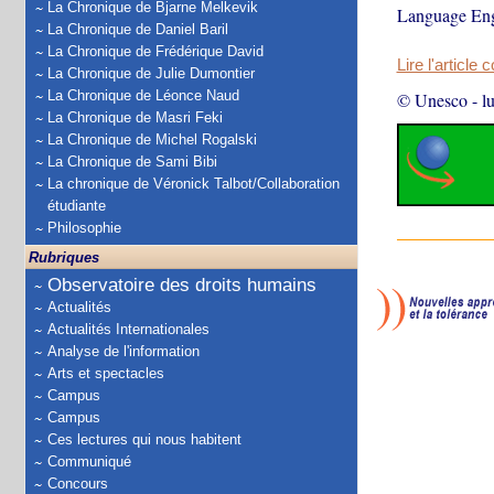
La Chronique de Bjarne Melkevik
Language Eng
La Chronique de Daniel Baril
La Chronique de Frédérique David
Lire l'article 
La Chronique de Julie Dumontier
La Chronique de Léonce Naud
© Unesco
-
l
La Chronique de Masri Feki
La Chronique de Michel Rogalski
La Chronique de Sami Bibi
La chronique de Véronick Talbot/Collaboration
étudiante
Philosophie
Rubriques
Observatoire des droits humains
Actualités
Actualités Internationales
Analyse de l'information
Arts et spectacles
Campus
Campus
Ces lectures qui nous habitent
Communiqué
Concours