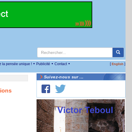
•
•
•
z la pensée unique !
Publicité
Contact
[
]
English
Suivez-nous sur ...
tions