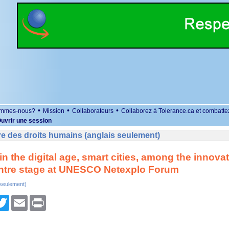
•
•
•
ommes-nous?
Mission
Collaborateurs
Collaborez à Tolerance.ca et combatte
uvrir une session
e des droits humains (anglais seulement)
in the digital age, smart cities, among the innova
entre stage at UNESCO Netexplo Forum
 seulement)
r
cebook
Twitter
Email
Print