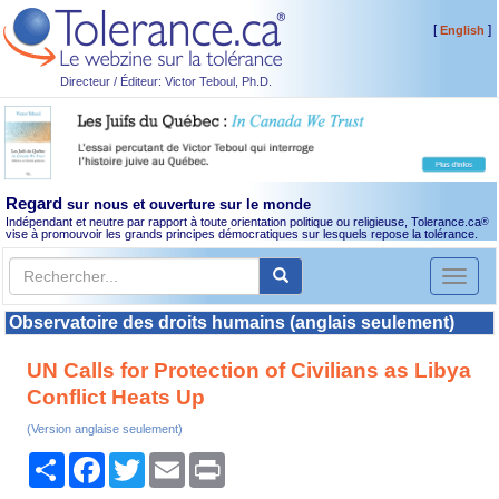
[
]
English
Directeur / Éditeur: Victor Teboul, Ph.D.
Regard
sur nous et ouverture sur le monde
Indépendant et neutre par rapport à toute orientation politique ou religieuse, Tolerance.ca
®
vise à promouvoir les grands principes démocratiques sur lesquels repose la tolérance.
Toggl
naviga
Observatoire des droits humains (anglais seulement)
UN Calls for Protection of Civilians as Libya
Conflict Heats Up
(Version anglaise seulement)
Partager
Facebook
Twitter
Email
Print