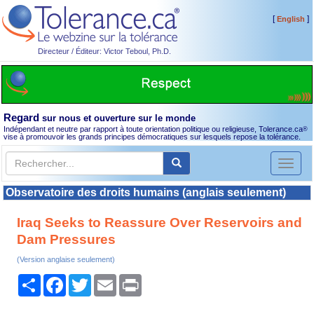
[
]
English
Directeur / Éditeur: Victor Teboul, Ph.D.
Regard
sur nous et ouverture sur le monde
Indépendant et neutre par rapport à toute orientation politique ou religieuse, Tolerance.ca
®
vise à promouvoir les grands principes démocratiques sur lesquels repose la tolérance.
Toggl
naviga
Observatoire des droits humains (anglais seulement)
Iraq Seeks to Reassure Over Reservoirs and
Dam Pressures
(Version anglaise seulement)
Partager
Facebook
Twitter
Email
Print