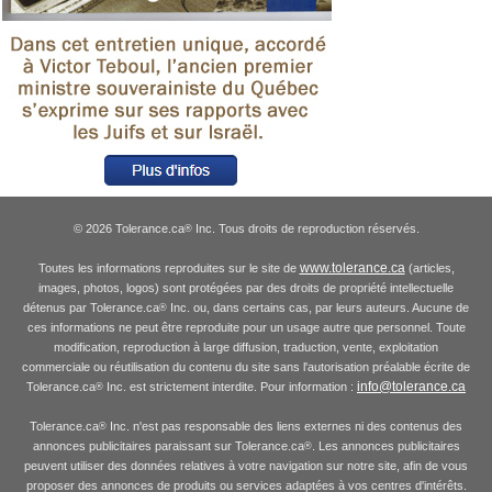
© 2026 Tolerance.ca
Inc. Tous droits de reproduction réservés.
®
www.tolerance.ca
Toutes les informations reproduites sur le site de
(articles,
images, photos, logos) sont protégées par des droits de propriété intellectuelle
détenus par Tolerance.ca
Inc. ou, dans certains cas, par leurs auteurs. Aucune de
®
ces informations ne peut être reproduite pour un usage autre que personnel. Toute
modification, reproduction à large diffusion, traduction, vente, exploitation
commerciale ou réutilisation du contenu du site sans l'autorisation préalable écrite de
info@tolerance.ca
Tolerance.ca
Inc. est strictement interdite. Pour information :
®
Tolerance.ca
Inc. n'est pas responsable des liens externes ni des contenus des
®
annonces publicitaires paraissant sur Tolerance.ca
. Les annonces publicitaires
®
peuvent utiliser des données relatives à votre navigation sur notre site, afin de vous
proposer des annonces de produits ou services adaptées à vos centres d'intérêts.