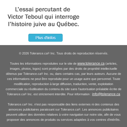
© 2026 Tolerance.ca
Inc. Tous droits de reproduction réservés.
®
www.tolerance.ca
Toutes les informations reproduites sur le site de
(articles,
images, photos, logos) sont protégées par des droits de propriété intellectuelle
détenus par Tolerance.ca
Inc. ou, dans certains cas, par leurs auteurs. Aucune de
®
ces informations ne peut être reproduite pour un usage autre que personnel. Toute
modification, reproduction à large diffusion, traduction, vente, exploitation
commerciale ou réutilisation du contenu du site sans l'autorisation préalable écrite de
info@tolerance.ca
Tolerance.ca
Inc. est strictement interdite. Pour information :
®
Tolerance.ca
Inc. n'est pas responsable des liens externes ni des contenus des
®
annonces publicitaires paraissant sur Tolerance.ca
. Les annonces publicitaires
®
peuvent utiliser des données relatives à votre navigation sur notre site, afin de vous
proposer des annonces de produits ou services adaptées à vos centres d'intérêts.