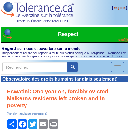
[
]
English
Directeur / Éditeur: Victor Teboul, Ph.D.
Regard
sur nous et ouverture sur le monde
Indépendant et neutre par rapport à toute orientation politique ou religieuse, Tolerance.ca
®
vise à promouvoir les grands principes démocratiques sur lesquels repose la tolérance.
Toggl
naviga
Observatoire des droits humains (anglais seulement)
Eswatini: One year on, forcibly evicted
Malkerns residents left broken and in
poverty
(Version anglaise seulement)
Partager
Facebook
Twitter
Email
Print