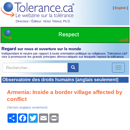
[
]
English
Directeur / Éditeur: Victor Teboul, Ph.D.
Regard
sur nous et ouverture sur le monde
Indépendant et neutre par rapport à toute orientation politique ou religieuse, Tolerance.ca
®
vise à promouvoir les grands principes démocratiques sur lesquels repose la tolérance.
Toggl
naviga
Observatoire des droits humains (anglais seulement)
Armenia: Inside a border village affected by
conflict
(Version anglaise seulement)
Partager
Facebook
Twitter
Email
Print