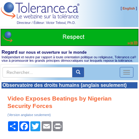
[
]
English
Directeur / Éditeur: Victor Teboul, Ph.D.
Regard
sur nous et ouverture sur le monde
Indépendant et neutre par rapport à toute orientation politique ou religieuse, Tolerance.ca
®
vise à promouvoir les grands principes démocratiques sur lesquels repose la tolérance.
Toggl
naviga
Observatoire des droits humains (anglais seulement)
Video Exposes Beatings by Nigerian
Security Forces
(Version anglaise seulement)
Partager
Facebook
Twitter
Email
Print