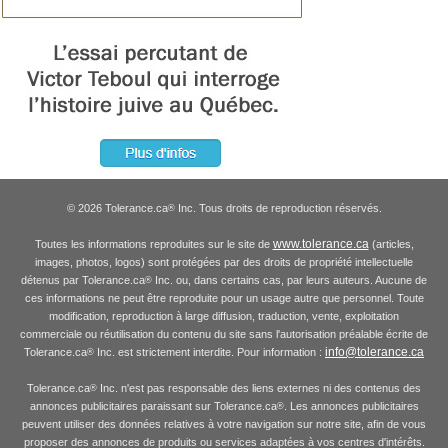
© 2026 Tolerance.ca
Inc. Tous droits de reproduction réservés.
®
www.tolerance.ca
Toutes les informations reproduites sur le site de
(articles,
images, photos, logos) sont protégées par des droits de propriété intellectuelle
détenus par Tolerance.ca
Inc. ou, dans certains cas, par leurs auteurs. Aucune de
®
ces informations ne peut être reproduite pour un usage autre que personnel. Toute
modification, reproduction à large diffusion, traduction, vente, exploitation
commerciale ou réutilisation du contenu du site sans l'autorisation préalable écrite de
info@tolerance.ca
Tolerance.ca
Inc. est strictement interdite. Pour information :
®
Tolerance.ca
Inc. n'est pas responsable des liens externes ni des contenus des
®
annonces publicitaires paraissant sur Tolerance.ca
. Les annonces publicitaires
®
peuvent utiliser des données relatives à votre navigation sur notre site, afin de vous
proposer des annonces de produits ou services adaptées à vos centres d'intérêts.