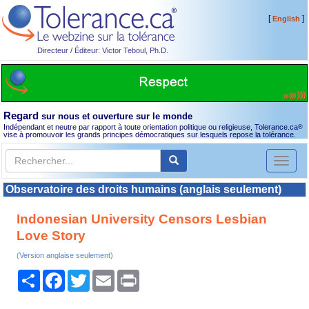
[
]
English
Directeur / Éditeur: Victor Teboul, Ph.D.
Regard
sur nous et ouverture sur le monde
Indépendant et neutre par rapport à toute orientation politique ou religieuse, Tolerance.ca
®
vise à promouvoir les grands principes démocratiques sur lesquels repose la tolérance.
Toggl
naviga
Observatoire des droits humains (anglais seulement)
Indonesian University Censors Lesbian
Love Story
(Version anglaise seulement)
Partager
Facebook
Twitter
Email
Print