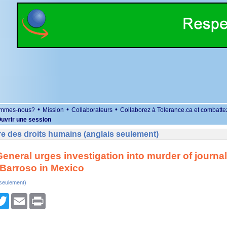
•
•
•
ommes-nous?
Mission
Collaborateurs
Collaborez à Tolerance.ca et combatte
uvrir une session
e des droits humains (anglais seulement)
General urges investigation into murder of journal
Barroso in Mexico
 seulement)
r
cebook
Twitter
Email
Print