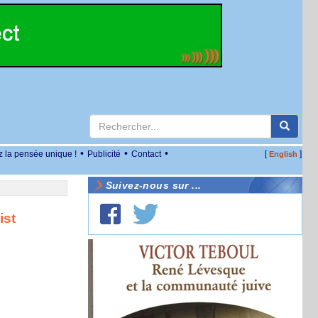
•
•
•
z la pensée unique !
Publicité
Contact
[
]
English
Suivez-nous sur ...
ist