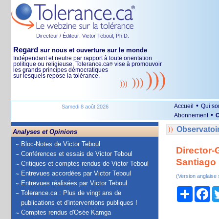
Directeur / Éditeur: Victor Teboul, Ph.D.
Regard
sur nous et ouverture sur le monde
Indépendant et neutre par rapport à toute orientation
politique ou religieuse, Tolerance.ca
vise à promouvoir
®
les grands principes démocratiques
sur lesquels repose la tolérance.
•
Accueil
Qui s
Samedi 8 août 2026
•
Abonnement
O
Observatoir
Analyses et Opinions
Bloc-Notes de Victor Teboul
Director-
Conférences et essais de Victor Teboul
Santiago 
Critiques et comptes rendus de Victor Teboul
Entrevues accordées par Victor Teboul
(Version anglaise
Entrevues réalisées par Victor Teboul
Partage
Fa
Tolerance.ca : Plus de vingt ans de
publications et d'interventions publiques !
Comptes rendus d'Osée Kamga