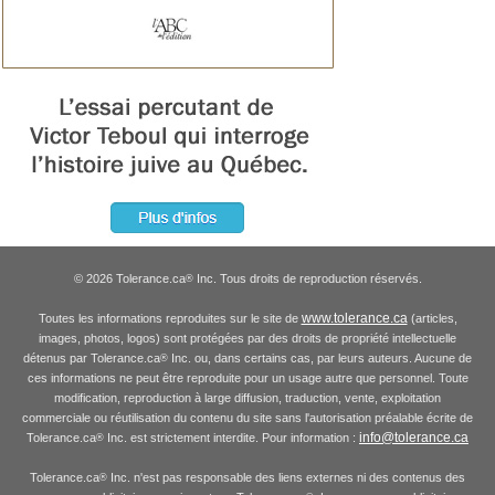
© 2026 Tolerance.ca
Inc. Tous droits de reproduction réservés.
®
www.tolerance.ca
Toutes les informations reproduites sur le site de
(articles,
images, photos, logos) sont protégées par des droits de propriété intellectuelle
détenus par Tolerance.ca
Inc. ou, dans certains cas, par leurs auteurs. Aucune de
®
ces informations ne peut être reproduite pour un usage autre que personnel. Toute
modification, reproduction à large diffusion, traduction, vente, exploitation
commerciale ou réutilisation du contenu du site sans l'autorisation préalable écrite de
info@tolerance.ca
Tolerance.ca
Inc. est strictement interdite. Pour information :
®
Tolerance.ca
Inc. n'est pas responsable des liens externes ni des contenus des
®