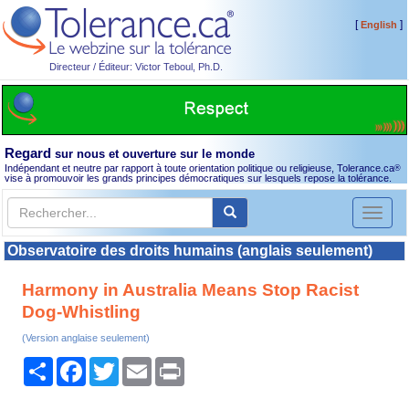
[
]
English
Directeur / Éditeur: Victor Teboul, Ph.D.
Regard
sur nous et ouverture sur le monde
Indépendant et neutre par rapport à toute orientation politique ou religieuse, Tolerance.ca
®
vise à promouvoir les grands principes démocratiques sur lesquels repose la tolérance.
Toggl
naviga
Observatoire des droits humains (anglais seulement)
Harmony in Australia Means Stop Racist
Dog-Whistling
(Version anglaise seulement)
Partager
Facebook
Twitter
Email
Print