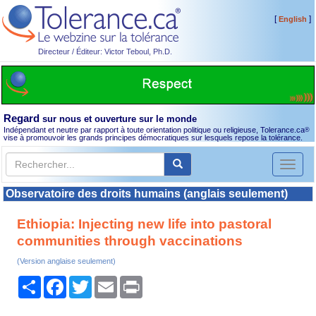
[
]
English
Directeur / Éditeur: Victor Teboul, Ph.D.
Regard
sur nous et ouverture sur le monde
Indépendant et neutre par rapport à toute orientation politique ou religieuse, Tolerance.ca
®
vise à promouvoir les grands principes démocratiques sur lesquels repose la tolérance.
Toggl
naviga
Observatoire des droits humains (anglais seulement)
Ethiopia: Injecting new life into pastoral
communities through vaccinations
(Version anglaise seulement)
Partager
Facebook
Twitter
Email
Print