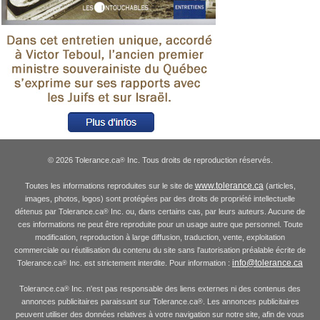
© 2026 Tolerance.ca
Inc. Tous droits de reproduction réservés.
®
www.tolerance.ca
Toutes les informations reproduites sur le site de
(articles,
images, photos, logos) sont protégées par des droits de propriété intellectuelle
détenus par Tolerance.ca
Inc. ou, dans certains cas, par leurs auteurs. Aucune de
®
ces informations ne peut être reproduite pour un usage autre que personnel. Toute
modification, reproduction à large diffusion, traduction, vente, exploitation
commerciale ou réutilisation du contenu du site sans l'autorisation préalable écrite de
info@tolerance.ca
Tolerance.ca
Inc. est strictement interdite. Pour information :
®
Tolerance.ca
Inc. n'est pas responsable des liens externes ni des contenus des
®
annonces publicitaires paraissant sur Tolerance.ca
. Les annonces publicitaires
®
peuvent utiliser des données relatives à votre navigation sur notre site, afin de vous