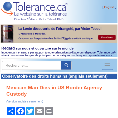
[
]
English
Directeur / Éditeur: Victor Teboul, Ph.D.
Regard
sur nous et ouverture sur le monde
Indépendant et neutre par rapport à toute orientation politique ou religieuse, Tolerance.ca
®
vise à promouvoir les grands principes démocratiques sur lesquels repose la tolérance.
Toggl
naviga
Observatoire des droits humains (anglais seulement)
Mexican Man Dies in US Border Agency
Custody
(Version anglaise seulement)
Partager
Facebook
Twitter
Email
Print