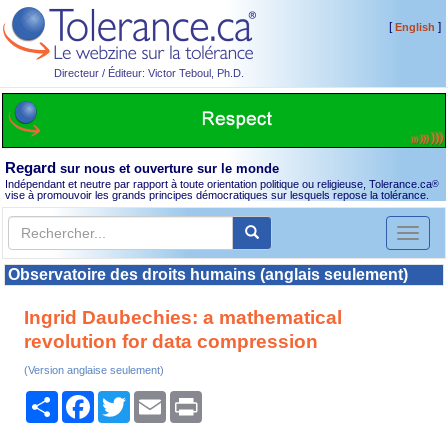
[
]
English
Directeur / Éditeur: Victor Teboul, Ph.D.
Regard
sur nous et ouverture sur le monde
Indépendant et neutre par rapport à toute orientation politique ou religieuse, Tolerance.ca
®
vise à promouvoir les grands principes démocratiques sur lesquels repose la tolérance.
Toggl
naviga
Observatoire des droits humains (anglais seulement)
Ingrid Daubechies: a mathematical
revolution for data compression
(Version anglaise seulement)
Partager
Facebook
Twitter
Email
Print