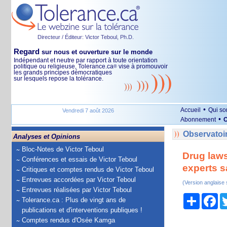
Directeur / Éditeur: Victor Teboul, Ph.D.
Regard
sur nous et ouverture sur le monde
Indépendant et neutre par rapport à toute orientation
politique ou religieuse, Tolerance.ca
vise à promouvoir
®
les grands principes démocratiques
sur lesquels repose la tolérance.
•
Accueil
Qui s
Vendredi 7 août 2026
•
Abonnement
O
Observatoir
Analyses et Opinions
Bloc-Notes de Victor Teboul
Drug laws
Conférences et essais de Victor Teboul
experts s
Critiques et comptes rendus de Victor Teboul
Entrevues accordées par Victor Teboul
(Version anglaise
Entrevues réalisées par Victor Teboul
Partage
Fa
Tolerance.ca : Plus de vingt ans de
publications et d'interventions publiques !
Comptes rendus d'Osée Kamga