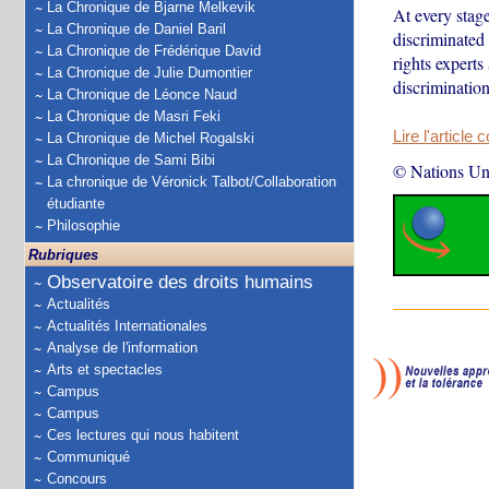
La Chronique de Bjarne Melkevik
At every stage
La Chronique de Daniel Baril
discriminated
La Chronique de Frédérique David
rights expert
La Chronique de Julie Dumontier
discrimination
La Chronique de Léonce Naud
La Chronique de Masri Feki
Lire l'article 
La Chronique de Michel Rogalski
La Chronique de Sami Bibi
© Nations Un
La chronique de Véronick Talbot/Collaboration
étudiante
Philosophie
Rubriques
Observatoire des droits humains
Actualités
Actualités Internationales
Analyse de l'information
Arts et spectacles
Campus
Campus
Ces lectures qui nous habitent
Communiqué
Concours