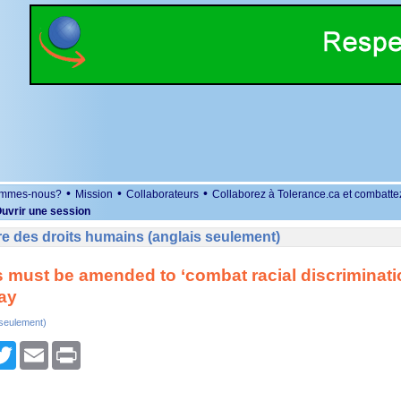
•
•
•
ommes-nous?
Mission
Collaborateurs
Collaborez à Tolerance.ca et combatte
uvrir une session
e des droits humains (anglais seulement)
 must be amended to ‘combat racial discriminati
ay
 seulement)
r
cebook
Twitter
Email
Print