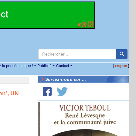
•
•
•
z la pensée unique !
Publicité
Contact
[
]
English
Suivez-nous sur ...
on’, UN