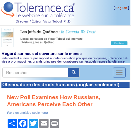
[
]
English
Directeur / Éditeur: Victor Teboul, Ph.D.
Regard
sur nous et ouverture sur le monde
Indépendant et neutre par rapport à toute orientation politique ou religieuse, Tolerance.ca
®
vise à promouvoir les grands principes démocratiques sur lesquels repose la tolérance.
Toggl
naviga
Observatoire des droits humains (anglais seulement)
New Poll Examines How Russians,
Americans Perceive Each Other
(Version anglaise seulement)
Partager
Facebook
Twitter
Email
Print