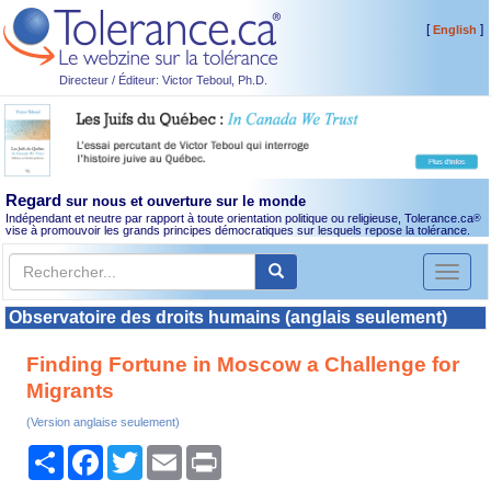
[
]
English
Directeur / Éditeur: Victor Teboul, Ph.D.
Regard
sur nous et ouverture sur le monde
Indépendant et neutre par rapport à toute orientation politique ou religieuse, Tolerance.ca
®
vise à promouvoir les grands principes démocratiques sur lesquels repose la tolérance.
Toggl
naviga
Observatoire des droits humains (anglais seulement)
Finding Fortune in Moscow a Challenge for
Migrants
(Version anglaise seulement)
Partager
Facebook
Twitter
Email
Print