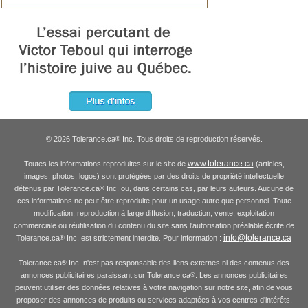
© 2026 Tolerance.ca
Inc. Tous droits de reproduction réservés.
®
www.tolerance.ca
Toutes les informations reproduites sur le site de
(articles,
images, photos, logos) sont protégées par des droits de propriété intellectuelle
détenus par Tolerance.ca
Inc. ou, dans certains cas, par leurs auteurs. Aucune de
®
ces informations ne peut être reproduite pour un usage autre que personnel. Toute
modification, reproduction à large diffusion, traduction, vente, exploitation
commerciale ou réutilisation du contenu du site sans l'autorisation préalable écrite de
info@tolerance.ca
Tolerance.ca
Inc. est strictement interdite. Pour information :
®
Tolerance.ca
Inc. n'est pas responsable des liens externes ni des contenus des
®
annonces publicitaires paraissant sur Tolerance.ca
. Les annonces publicitaires
®
peuvent utiliser des données relatives à votre navigation sur notre site, afin de vous
proposer des annonces de produits ou services adaptées à vos centres d'intérêts.