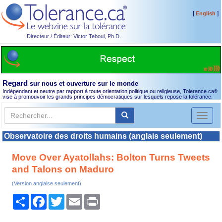
[
]
English
Directeur / Éditeur: Victor Teboul, Ph.D.
Regard
sur nous et ouverture sur le monde
Indépendant et neutre par rapport à toute orientation politique ou religieuse, Tolerance.ca
®
vise à promouvoir les grands principes démocratiques sur lesquels repose la tolérance.
Toggl
naviga
Observatoire des droits humains (anglais seulement)
Move Over Ayatollahs: Bolton Turns Tweets
and Talons on Maduro
(Version anglaise seulement)
Partager
Facebook
Twitter
Email
Print