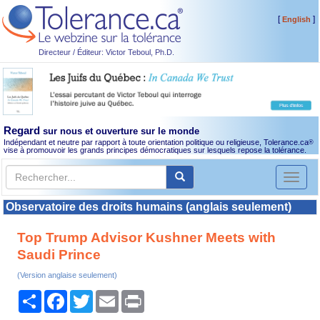
[
]
English
Directeur / Éditeur: Victor Teboul, Ph.D.
Regard
sur nous et ouverture sur le monde
Indépendant et neutre par rapport à toute orientation politique ou religieuse, Tolerance.ca
®
vise à promouvoir les grands principes démocratiques sur lesquels repose la tolérance.
Toggl
naviga
Observatoire des droits humains (anglais seulement)
Top Trump Advisor Kushner Meets with
Saudi Prince
(Version anglaise seulement)
Partager
Facebook
Twitter
Email
Print