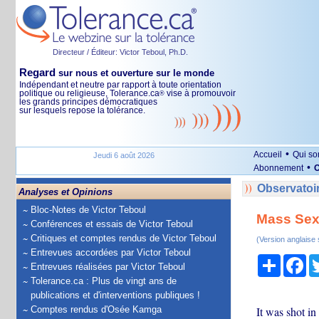
Directeur / Éditeur: Victor Teboul, Ph.D.
Regard
sur nous et ouverture sur le monde
Indépendant et neutre par rapport à toute orientation
politique ou religieuse, Tolerance.ca
vise à promouvoir
®
les grands principes démocratiques
sur lesquels repose la tolérance.
•
Accueil
Qui s
Jeudi 6 août 2026
•
Abonnement
O
Observatoir
Analyses et Opinions
Bloc-Notes de Victor Teboul
Mass Sexu
Conférences et essais de Victor Teboul
Critiques et comptes rendus de Victor Teboul
(Version anglaise
Entrevues accordées par Victor Teboul
Partage
Fa
Entrevues réalisées par Victor Teboul
Tolerance.ca : Plus de vingt ans de
publications et d'interventions publiques !
Comptes rendus d'Osée Kamga
It was shot in