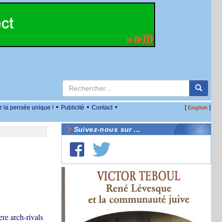
•
•
•
z la pensée unique !
Publicité
Contact
[
]
English
Suivez-nous sur ...
re arch-rivals