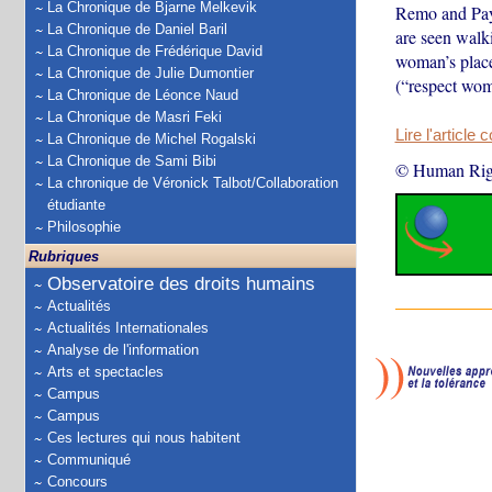
La Chronique de Bjarne Melkevik
Remo and Pays
La Chronique de Daniel Baril
are seen walki
La Chronique de Frédérique David
woman’s place
La Chronique de Julie Dumontier
(“respect wom
La Chronique de Léonce Naud
La Chronique de Masri Feki
Lire l'article 
La Chronique de Michel Rogalski
La Chronique de Sami Bibi
© Human Rig
La chronique de Véronick Talbot/Collaboration
étudiante
Philosophie
Rubriques
Observatoire des droits humains
Actualités
Actualités Internationales
Analyse de l'information
Arts et spectacles
Campus
Campus
Ces lectures qui nous habitent
Communiqué
Concours