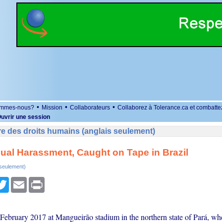
•
•
•
ommes-nous?
Mission
Collaborateurs
Collaborez à Tolerance.ca et combatte
uvrir une session
e des droits humains (anglais seulement)
al Harassment, Caught on Tape in Brazil
 seulement)
r
cebook
Twitter
Email
Print
 February 2017 at Mangueirão stadium in the northern state of Pará, whe