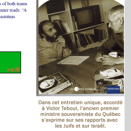
s of both teams
anner reads: “A
easminas